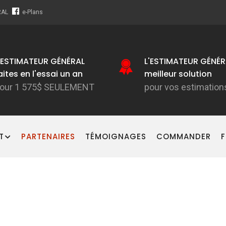
RAL
e-Plans
'ESTIMATEUR GÉNÉRAL
L'ESTIMATEUR GÉNÉR
aites en l'essai un an
meilleur solution
our 1 575$ SEULEMENT
pour vos estimation
T
PARTENAIRES
TÉMOIGNAGES
COMMANDER
F