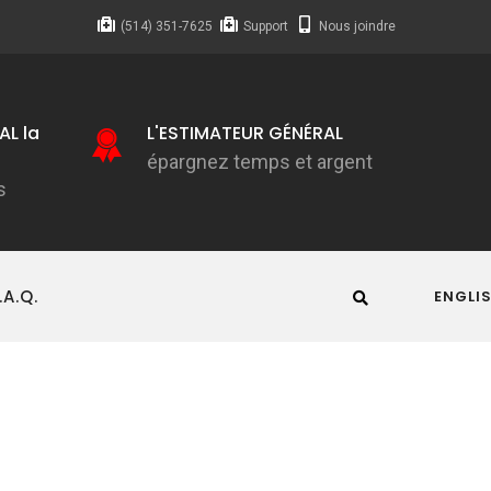
(514) 351-7625
Support
Nous joindre
AL la
L'ESTIMATEUR GÉNÉRAL
L
fa
épargnez temps et argent
s
p
.A.Q.
ENGLI