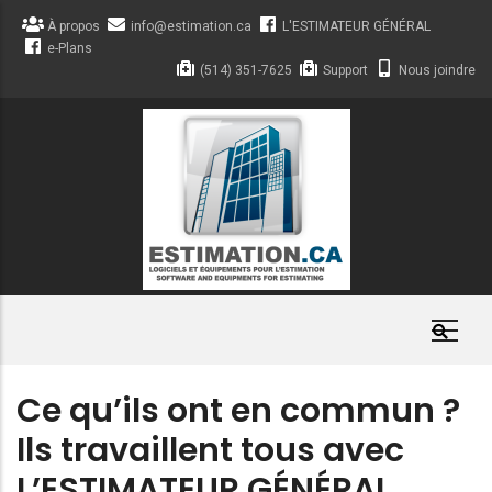
Aller
À propos
info@estimation.ca
L'ESTIMATEUR GÉNÉRAL
au
e-Plans
contenu
(514) 351-7625
Support
Nous joindre
principal
Ce qu’ils ont en commun ?
Ils travaillent tous avec
L’ESTIMATEUR GÉNÉRAL